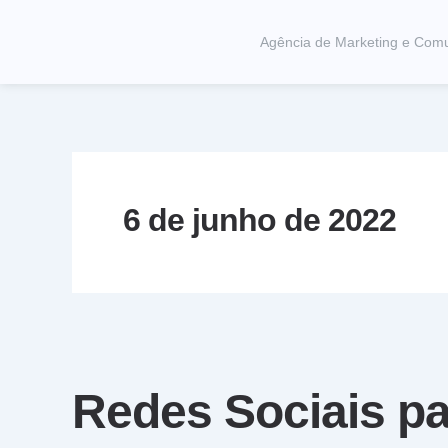
Ir
para
Agência de Marketing e Com
o
conteúdo
6 de junho de 2022
Redes Sociais p