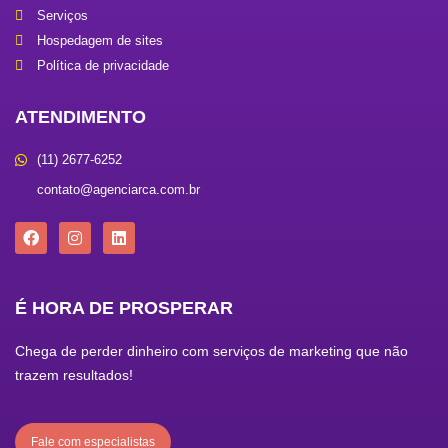
Serviços
Hospedagem de sites
Política de privacidade
ATENDIMENTO
(11) 2677-6252
contato@agenciarca.com.br
F
I
L
a
n
i
c
s
n
e
t
k
b
a
e
É HORA DE PROSPERAR
o
g
d
o
r
i
k
a
n
Chega de perder dinheiro com serviços de marketing que não
m
trazem resultados!
Fale com especialistas